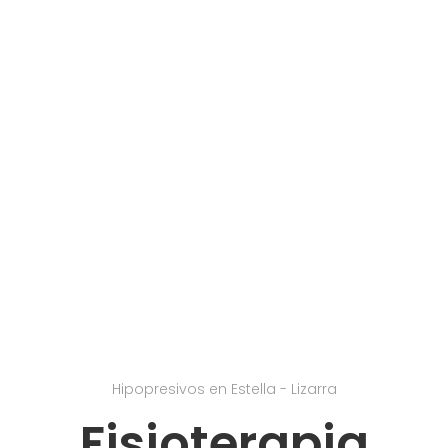
Hipopresivos en Estella - Lizarra
Fisioterapia