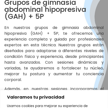
Grupos de gimnasia
abdominal hipopresiva
(GAH) + 5P
En nuestros grupos de gimnasia abdominal
hipopresiva (GAH) + 5P, te ofrecemos una
experiencia completa y guiada por profesionales
expertos en esta técnica. Nuestros grupos están
diseñados para adaptarse a diferentes niveles de
condición física y experiencia, desde principiantes
hasta avanzados. Con sesiones dinámicas y
variadas, te ayudaremos a fortalecer tu núcleo,
mejorar tu postura y aumentar tu conciencia
corporal.
Además, en nuestras sesiones incorporamos el
enfoque 5P, que se centra en los pilares
Valoramos tu privacidad
fundamentales para una buena salud abdominal y
Usamos cookies para mejorar su experiencia de
del suelo pélvico: postura, pelvis, periné, prensión y